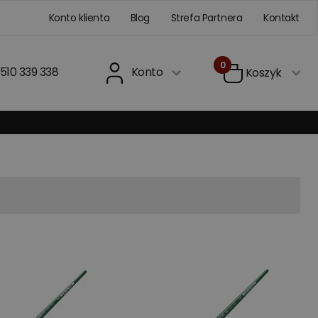
Konto klienta
Blog
Strefa Partnera
Kontakt
0
510 339 338
Konto
Koszyk