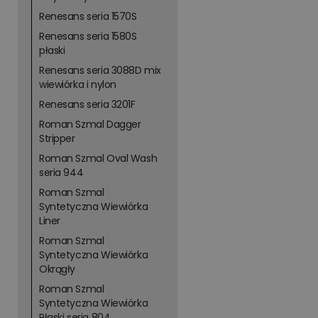
Renesans seria 1570S
Renesans seria 1580S
płaski
Renesans seria 3088D mix
wiewiórka i nylon
Renesans seria 3201F
Roman Szmal Dagger
Stripper
Roman Szmal Oval Wash
seria 944
Roman Szmal
Syntetyczna Wiewiórka
Liner
Roman Szmal
Syntetyczna Wiewiórka
Okrągły
Roman Szmal
Syntetyczna Wiewiórka
Płaski seria 804