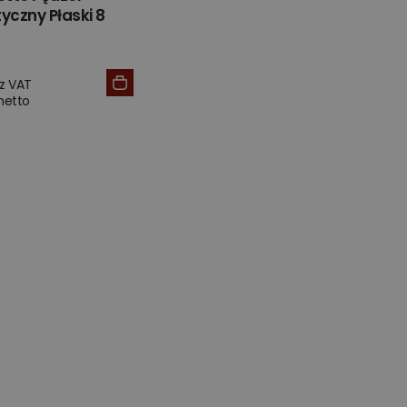
yczny Płaski 8
 z VAT
 netto