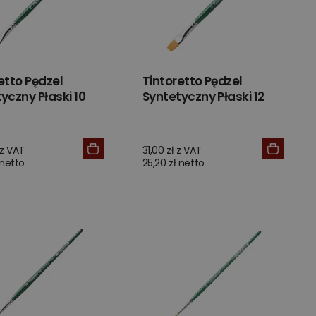
etto Pędzel
Tintoretto Pędzel
yczny Płaski 10
Syntetyczny Płaski 12
 z VAT
31,00 zł z VAT
 netto
25,20 zł netto