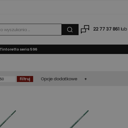
22 77 37 861
lub
Tintoretto seria 596
Opcje dodatkowe
Filtruj