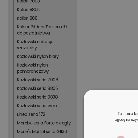
Kolibri 7008
Kolibri 8805
Kolibri 888
Kölner Gliders Tip seria 19
do pozłotnictwa
Kozłowski imitacja
szczeciny
Kozłowski nylon biały
Kozłowski nylon
pomarańczowy
Kozłowski seria 7008
Kozłowski seria 8805
Kozłowski seria 9838
Kozłowski seria wino
Ta strona ko
Lineo seria 172
zgodę na używ
Marabu seria Forte okrągły
Marie's Martol seria G1130