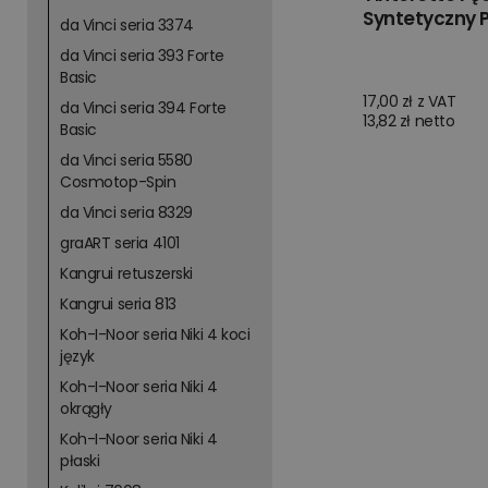
Syntetyczny P
da Vinci seria 3374
da Vinci seria 393 Forte
Basic
17,00 zł z VAT
da Vinci seria 394 Forte
13,82 zł netto
Basic
da Vinci seria 5580
Cosmotop-Spin
da Vinci seria 8329
graART seria 4101
Kangrui retuszerski
Kangrui seria 813
Koh-I-Noor seria Niki 4 koci
język
Koh-I-Noor seria Niki 4
okrągły
Koh-I-Noor seria Niki 4
płaski