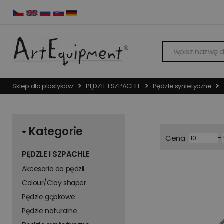
Sklep dla plastyków
PĘDZLE I SZPACHLE
Pędzle syntetyczne
Kategorie
-
Cena
PĘDZLE I SZPACHLE
Akcesoria do pędzli
Colour/Clay shaper
Pędzle gąbkowe
Pędzle naturalne