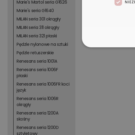
Marie's Martol seria G1626
NIEZ
Marie's seria G1640
MILAN seria 301 okrągły
MILAN seria 311 okrągły
MILAN seria 321 płaski
Pędzle nylonowe na sztuki
Pędzle retuszerskie
Renesans seria 1001A
Renesans seria 1006F
płaski
Renesans seria 1006FR koci
język
Renesans seria 1006R
okrągły
Renesans seria 1200A
skośny
Renesans seria 1200D
sztyletowy