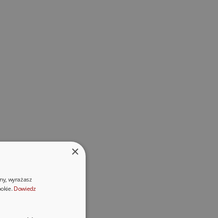
×
ony, wyrażasz
ookie.
Dowiedz