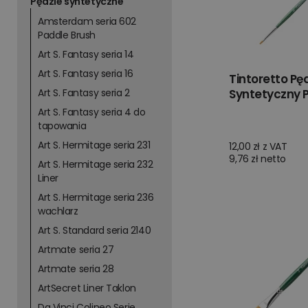
Pędzle syntetyczne
Amsterdam seria 602
Paddle Brush
Art S. Fantasy seria 14
Art S. Fantasy seria 16
Tintoretto Pę
Art S. Fantasy seria 2
Syntetyczny P
Art S. Fantasy seria 4 do
tapowania
Art S. Hermitage seria 231
12,00 zł z VAT
9,76 zł netto
Art S. Hermitage seria 232
Liner
Art S. Hermitage seria 236
wachlarz
Art S. Standard seria 2140
Artmate seria 27
Artmate seria 28
ArtSecret Liner Taklon
Da Vinci Colineo Serie