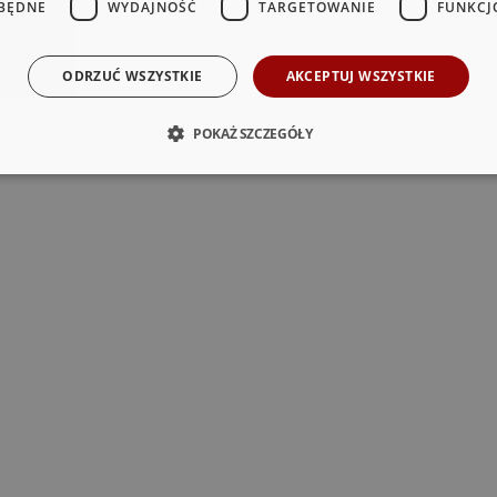
BĘDNE
WYDAJNOŚĆ
TARGETOWANIE
FUNKCJ
ODRZUĆ WSZYSTKIE
AKCEPTUJ WSZYSTKIE
POKAŻ SZCZEGÓŁY