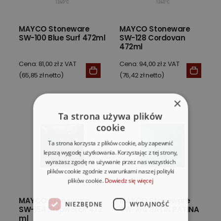
MAYCO Stoneware
MAYCO Stoneware
SW-100 Blue Surf 472ml
SW-128 Cordovan
472ml
Cena: 81,00 zł z VAT
Cena: 94,00 zł z VAT
(65,85 zł netto)
(76,42 zł netto)
×
Ta strona używa plików
cookie
Ta strona korzysta z plików cookie, aby zapewnić
lepszą wygodę użytkowania. Korzystając z tej strony,
wyrażasz zgodę na używanie przez nas wszystkich
plików cookie zgodnie z warunkami naszej polityki
plików cookie.
Dowiedz się więcej
MAYCO Stoneware
MAYCO Stoneware
NIEZBĘDNE
WYDAJNOŚĆ
SW-154 Shipwerck 472
SW-164 SATIN PATINA
ml