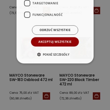
TARGETOWANIE
Cena: 90,00 zł z VAT
Cena: 79,00 zł z VAT
(73,17 zł netto)
(64,23 zł netto)
FUNKCJONALNOŚĆ
ODRZUĆ WSZYSTKIE
AKCEPTUJ WSZYSTKIE
POKAŻ SZCZEGÓŁY
MAYCO Stoneware
MAYCO Stoneware
SW-183 Oxblood 472 ml
SW-220 Black Timber
472 ml
Cena: 75,00 zł z VAT
Cena: 89,00 zł z VAT
(60,98 zł netto)
(72,36 zł netto)