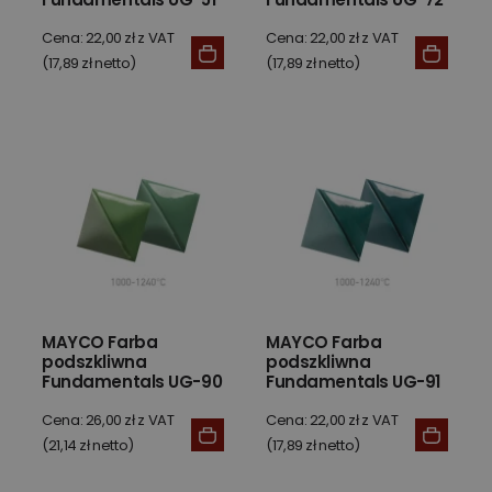
China White 59 ml
Wedgewood Blue 59
Cena: 22,00 zł z VAT
ml
Cena: 22,00 zł z VAT
(17,89 zł netto)
(17,89 zł netto)
MAYCO Farba
MAYCO Farba
podszkliwna
podszkliwna
Fundamentals UG-90
Fundamentals UG-91
Green Mist 59 ml
True Teal 59 ml
Cena: 26,00 zł z VAT
Cena: 22,00 zł z VAT
(21,14 zł netto)
(17,89 zł netto)